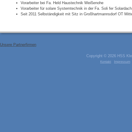
Vorarbeiter bei Fa. Held Haustechnik Weißenohe
Vorarbeiter für solare Systemtechnik in der Fa. Soli fer Solarda
Seit 2011 Selbständigkeit mit Sitz in Großhartmannsdorf OT Mitt
Beitragsnavigation
Unsere Partnerfirmen
Copyright © 2026 HSS Klei
Kontakt
Impressum